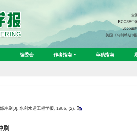
全
RCCSE
Scopu
美国《乌利希期刊
编委会
作者指南
审稿指南
J]. 水利水运工程学报, 1986, (2).
冲刷