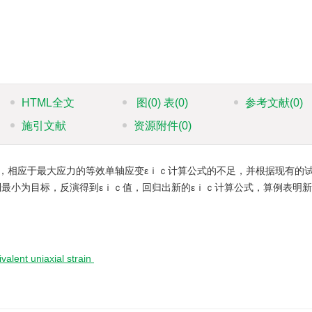
HTML全文
图
(0)
表
(0)
参考文献
(0)
施引文献
资源附件
(0)
，相应于最大应力的等效单轴应变εｉｃ计算公式的不足，并根据现有的
到最小为目标，反演得到εｉｃ值，回归出新的εｉｃ计算公式，算例表明
ivalent uniaxial strain