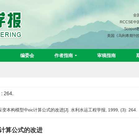
全
RCCSE
Scopu
美国《乌利希期刊
编委会
作者指南
审稿指南
)
: 264.
模型中εic计算公式的改进[J]. 水利水运工程学报, 1999, (3): 264.
c计算公式的改进