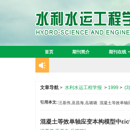
首页
期刊简介
期刊在线
文章导航
>
水利水运工程学报
>
1999
>
(3
引用本文:
汪基伟,巫昌海,岳璐璐. 混凝土等效单轴应变本构
混凝土等效单轴应变本构模型中εi