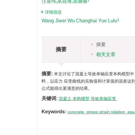
1
汪基伟,巫昌海,岳璐璐
详细信息
1
Wang Jiwei Wu Changhai Yue Lulu
摘要
摘要
相关文章
摘要:
本文讨论了混凝土等效单轴应变本构模型中
料，以应力 应变曲线的实验值和计算值的误差达
公式能得出更满意的结果。
关键词:
混凝土,本构模型,等效单轴应变
Keywords:
concrete, stress strain relation, equ