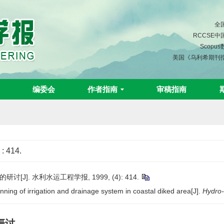
全
RCCSE
Scopu
美国《乌利希期刊
编委会
作者指南
审稿指南
)
: 414.
]. 水利水运工程学报, 1999, (4): 414.
ing of irrigation and drainage system in coastal diked area[J].
Hydro-
研讨