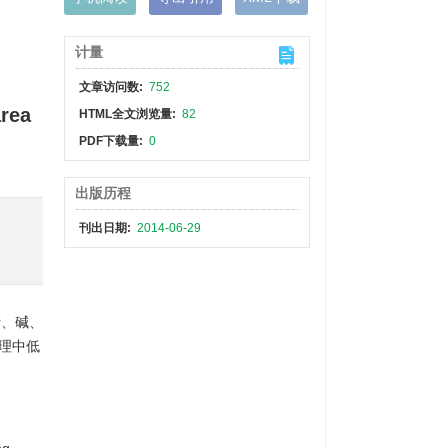
计量
文章访问数:
752
area
HTML全文浏览量:
82
PDF下载量:
0
出版历程
刊出日期:
2014-06-29
涝、碱、
理中低