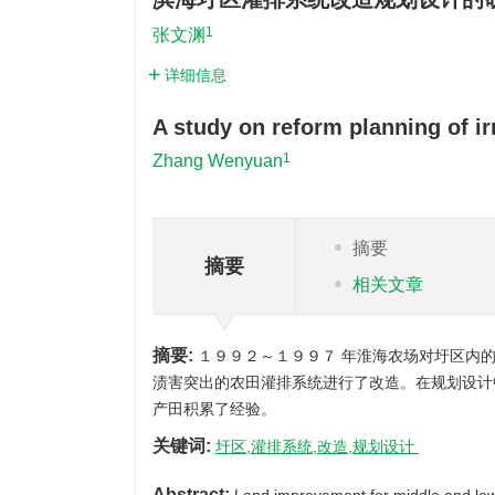
1
张文渊
详细信息
A study on reform planning of ir
1
Zhang Wenyuan
摘要
摘要
相关文章
摘要:
１９９２～１９９７ 年淮海农场对圩区内
渍害突出的农田灌排系统进行了改造。在规划设计
产田积累了经验。
关键词:
圩区,灌排系统,改造,规划设计
Abstract: