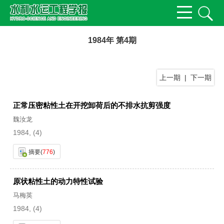
1984年 第4期
上一期
|
下一期
正常压密粘性土在开挖卸荷后的不排水抗剪强度
魏汝龙
1984, (4)
摘要
(
776
)
原状粘性土的动力特性试验
马梅英
1984, (4)