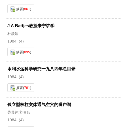
摘要
(
861
)
J.A.Battjes教授来宁讲学
杜淡娟
1984, (4)
摘要
(
895
)
水利水运科学研究一九八四年总目录
1984, (4)
摘要
(
781
)
孤立型棱柱突体通气空穴的噪声谱
柴恭纯,刘春阳
1984, (4)