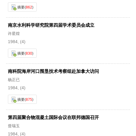
摘要
(
862
)
南京水利科学研究院第四届学术委员会成立
许星煌
1984, (4)
摘要
(
830
)
南科院海岸河口围垦技术考察组赴加拿大访问
杨正已
1984, (4)
摘要
(
875
)
第四届聚合物混凝土国际会议在联邦德国召开
曾瑞玉
1984, (4)