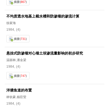
摘要
(
867
)
不均质透水地基上截水槽和防渗墙的渗流计算
徐家海
1984, (4)
摘要
(
731
)
悬挂式防渗墙对心墙土坝渗流量影响的初步研究
温丽林,潘金梁
1984, (4)
摘要
(
747
)
洋塘鱼道的布置
林钦豪,杨臣莹
1984, (4)