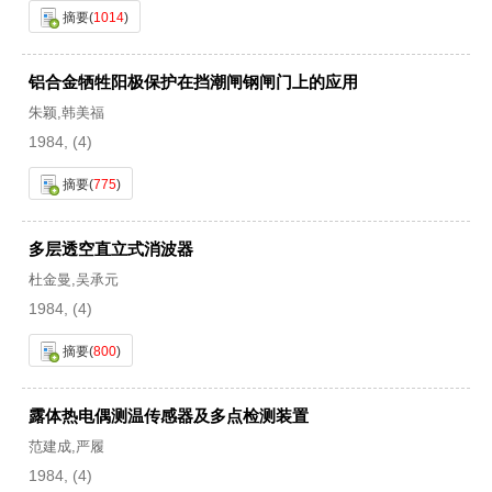
摘要
(
1014
)
铝合金牺牲阳极保护在挡潮闸钢闸门上的应用
朱颖,韩美福
1984, (4)
摘要
(
775
)
多层透空直立式消波器
杜金曼,吴承元
1984, (4)
摘要
(
800
)
露体热电偶测温传感器及多点检测装置
范建成,严履
1984, (4)