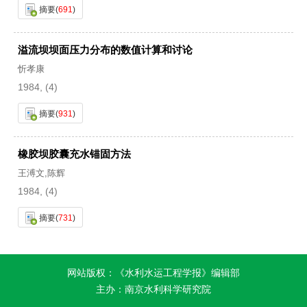
摘要
(
691
)
溢流坝坝面压力分布的数值计算和讨论
忻孝康
1984, (4)
摘要
(
931
)
橡胶坝胶囊充水锚固方法
王溥文,陈辉
1984, (4)
摘要
(
731
)
网站版权：《水利水运工程学报》编辑部
主办：南京水利科学研究院