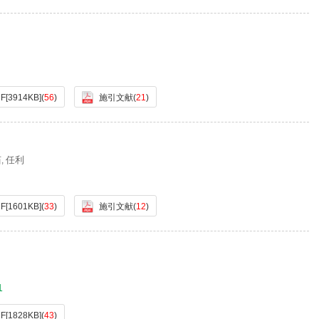
F[
3914KB
]
(
56
)
施引文献
(
21
)
茹
任利
,
F[
1601KB
]
(
33
)
施引文献
(
12
)
1
F[
1828KB
]
(
43
)