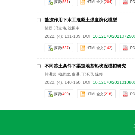
摘要
(
551
)
HTML全文
(
204
)
PD
盐冻作用下水工混凝土强度演化模型
甘磊
冯先伟
沈振中
,
,
2022, (4): 131-139.
DOI:
10.12170/202107250
摘要
(
537
)
HTML全文
(
142
)
PD
不同冻土条件下渠道地基热状况模拟研究
韩洪武
穆彦虎
虞洪
丁泽琨
陈领
,
,
,
,
2022, (4): 140-150.
DOI:
10.12170/202101080
摘要
(
499
)
HTML全文
(
218
)
PD