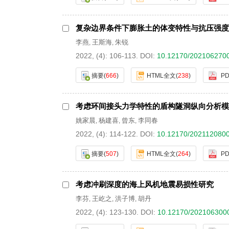
复杂边界条件下膨胀土的体变特性与抗压强度
李燕
王斯海
朱锐
,
,
2022, (4): 106-113.
DOI:
10.12170/202106270
摘要
(
666
)
HTML全文
(
238
)
PD
考虑环间接头力学特性的盾构隧洞纵向分析模
姚家晨
杨建喜
曾东
李同春
,
,
,
2022, (4): 114-122.
DOI:
10.12170/202112080
摘要
(
507
)
HTML全文
(
264
)
PD
考虑冲刷深度的海上风机地震易损性研究
李芬
王屹之
洪子博
胡丹
,
,
,
2022, (4): 123-130.
DOI:
10.12170/202106300