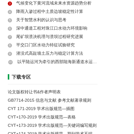
气候变化下黄河流域未来水资源趋势分析
3
降雨入渗过程中土质边坡稳定性计算
4
关于智慧水利的认识与思考
5
深中通道工程对珠江口水动力环境影响
6
尾矿坝溃决机理与溃坝过程研究进展
7
平交口门区水动力特征试验研究
8
潜没式高趾墙土压力与稳定计算方法
9
以平陆运河为牵引的西部陆海新通道水运体系和联运模式研究
10
下载专区
论文版权转让书&作者声明表
GB7714-2015 信息与文献 参考文献著录规则
CYT 171-2019 学术出版规范—插图
CYT+170-2019 学术出版规范—表格
CYT+173-2019 学术出版规范—关键词编写规则
CYT+174-2019 学术出版规范—期刊学术不端行为界定