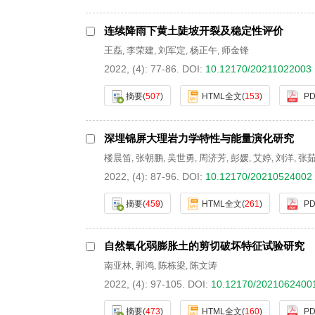
连续降雨下黄土陡坡开裂及稳定性评价
王磊
李荣建
刘军定
杨正午
师金锋
,
,
,
,
2022, (4): 77-86.
DOI:
10.12170/20211022003
摘要
(
507
)
HTML全文
(
153
)
PD
深埋锦屏大理岩力学特性与能量演化研究
楼晨笛
张朝鹏
吴世勇
周济芳
彭媛
艾婷
刘洋
张
,
,
,
,
,
,
,
2022, (4): 87-96.
DOI:
10.12170/20210524002
摘要
(
459
)
HTML全文
(
261
)
PD
自然氧化弱膨胀土的剪切破坏特征试验研究
南亚林
郭鸿
陈栋梁
陈文涛
,
,
,
2022, (4): 97-105.
DOI:
10.12170/2021062400
摘要
(
473
)
HTML全文
(
160
)
PD