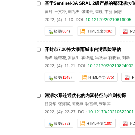
基于Sentinel-3A SRAL 2级产品的鄱阳湖
黄对
王文种
刘九夫
张建云
崔巍
韦丽
闵敏
,
,
,
,
,
,
2022, (4): 1-10.
DOI:
10.12170/20210616005
摘要
(
804
)
HTML全文
(
436
)
PD
开封市7.20特大暴雨城市内涝风险评估
冯峰
喻谦花
罗福生
霍继超
冯跃华
靳晓颖
刘翠
,
,
,
,
,
,
2022, (4): 11-21.
DOI:
10.12170/20210824002
摘要
(
1148
)
HTML全文
(
375
)
P
河湖水系连通优化的内涵特征与准则初探
吕良华
张海滨
陈晓燕
耿雷华
宋翠萍
,
,
,
,
2022, (4): 22-27.
DOI:
10.12170/20210622001
摘要
(
582
)
HTML全文
(
180
)
PD