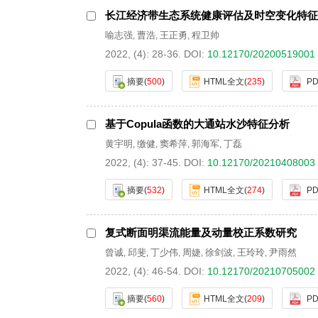
长江经济带生态系统健康评估及时空变化特征
喻志强
曹浩
王正勇
程卫帅
,
,
,
2022, (4): 28-36.
DOI:
10.12170/20200519001
摘要
(
500
)
HTML全文
(
235
)
PD
基于Copula函数的大通站水沙特征分析
黄宇明
缴健
窦希萍
郭海军
丁磊
,
,
,
,
2022, (4): 37-45.
DOI:
10.12170/20210408003
摘要
(
532
)
HTML全文
(
274
)
PD
复式断面明渠流能量及动量校正系数研究
曾诚
邱斐
丁少伟
周婕
徐剑波
王玲玲
尹雨然
,
,
,
,
,
,
2022, (4): 46-54.
DOI:
10.12170/20210705002
摘要
(
560
)
HTML全文
(
209
)
PD