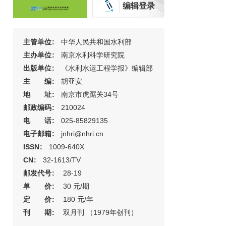
编辑登录
主管单位
:
中华人民共和国水利部
主办单位
:
南京水利科学研究院
出版单位
:
《水利水运工程学报》编辑部
主 编
:
胡亚安
地 址
:
南京市虎踞关34号
邮政编码
:
210024
电 话
:
025-85829135
电子邮箱
:
jnhri@nhri.cn
ISSN
:
1009-640X
CN
:
32-1613/TV
邮发代号
:
28-19
单 价
:
30 元/期
定 价
:
180 元/年
刊 期
:
双月刊 （1979年创刊）