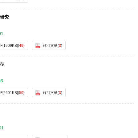
研究
01
F[
1909KB
]
(
49
)
施引文献
(
3
)
型
03
F[
2601KB
]
(
59
)
施引文献
(
3
)
01