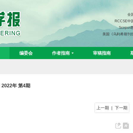
全
RCCSE
Scopu
美国《乌利希期刊
编委会
作者指南
审稿指南
2022年 第4期
上一期
|
下一期