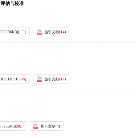
水位评估与校准
F[
2306KB
]
(
111
)
施引文献
(
14
)
DF[
3110KB
]
(
96
)
施引文献
(
17
)
F[
765KB
]
(
68
)
施引文献
(
4
)