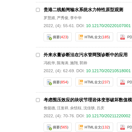
贵港二线船闸输水系统水力特性原型观测
罗慧婧
严秀俊
李中华
,
,
2022, (4): 55-61.
DOI:
10.12170/20220107001
摘要
(
423
)
HTML全文
(
185
)
PD
外来水量诊断法在污水管网预诊断中的应用
冯杭华
陈海涛
施翔
郭帅
,
,
,
2022, (4): 62-69.
DOI:
10.12170/20210518001
摘要
(
854
)
HTML全文
(
237
)
PD
考虑围压效应的块状节理岩体变形破坏数值模
詹懿德
汪发祥
佘恬钰
沈佳轶
吕庆
,
,
,
,
2022, (4): 70-76.
DOI:
10.12170/20211220002
摘要
(
565
)
HTML全文
(
132
)
PD