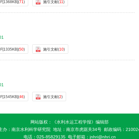
F[
1368KB
]
(
71
)
施引文献
(
11
)
01
F[
1335KB
]
(
50
)
施引文献
(
10
)
01
F[
1545KB
]
(
46
)
施引文献
(
2
)
网站版权：《水利水运工程学报》编辑部
主办：南京水利科学研究院
地址：南京市虎踞关34号 邮政编码：21002
电话：025-85829135
电子邮箱：
jnhri@nhri.cn