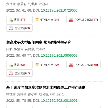
黄伟健
廖晨聪
刘世奥
叶冠林
,
,
,
2022, (5): 61-68.
DOI:
10.12170/20210728006
摘要
(
378
)
HTML全文
(
145
)
PDF[
1594KB
]
(
47
)
施引文献
(
3
)
超高水头大型船闸闸室明沟消能特性研究
陈明
陈沿吉
苗健康
黄海津
,
,
,
2022, (5): 69-77.
DOI:
10.12170/20210805008
摘要
(
536
)
HTML全文
(
225
)
PDF[
2307KB
]
(
60
)
施引文献
(
7
)
基于速度与加速度准则的泄水闸裂缝工作性态诊断
徐世媚
黄耀英
徐小枫
殷晓慧
郝丹
陈飞
,
,
,
,
,
2022, (5): 78-85.
DOI:
10.12170/20210816001