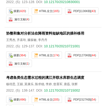
2022, (5): 123-128.
DOI:
10.12170/20210830001
摘要
(
420
)
HTML全文
(
165
)
PDF[
1136KB
]
(
43
)
施引文献
(
4
)
协整和集对分析法在降雨资料短缺地区的插补移用
王秀杰
齐喜玲
滕振敏
李丹丹
,
,
,
2022, (5): 129-137.
DOI:
10.12170/20210721001
摘要
(
364
)
HTML全文
(
174
)
PDF[
1270KB
]
(
44
)
施引文献
(
1
)
考虑鱼类生态需水过程的漓江并联水库群生态调度
杨培思
王丽
莫康乐
陈求稳
李婷
曾晨军
唐磊
张辉
,
,
,
,
,
,
,
2022, (5): 138-147.
DOI:
10.12170/20210715002
摘要
(
496
)
HTML全文
(
205
)
PDF[
1527KB
]
(
54
)