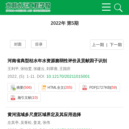
2022年 第5期
封面
目录
上一期
|
下一期
河南省典型枯水年水资源脆弱性评价及贡献因子识别
王利平
张怡雯
张建云
刘翠善
王国庆
,
,
,
,
2022, (5): 1-11.
DOI:
10.12170/20211015001
摘要
(
506
)
HTML全文
(
205
)
PDF[
1727KB
]
(
59
)
施引文献
(
10
)
黄河流域多尺度区域界定及其应用选择
左其亭
吴青松
姜龙
张伟
,
,
,