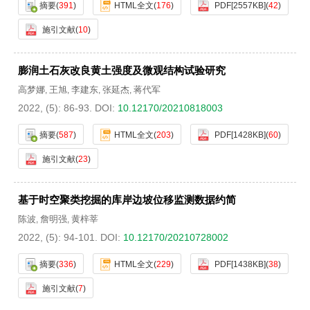
摘要
(
391
)
HTML全文
(
176
)
PDF[
2557KB
]
(
42
)
施引文献
(
10
)
膨润土石灰改良黄土强度及微观结构试验研究
高梦娜
王旭
李建东
张延杰
蒋代军
,
,
,
,
2022, (5): 86-93.
DOI:
10.12170/20210818003
摘要
(
587
)
HTML全文
(
203
)
PDF[
1428KB
]
(
60
)
施引文献
(
23
)
基于时空聚类挖掘的库岸边坡位移监测数据约简
陈波
詹明强
黄梓莘
,
,
2022, (5): 94-101.
DOI:
10.12170/20210728002
摘要
(
336
)
HTML全文
(
229
)
PDF[
1438KB
]
(
38
)
施引文献
(
7
)