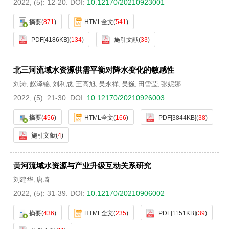
2022, (5): 12-20.
DOI:
10.12170/20210923001
摘要
(
871
)
HTML全文
(
541
)
PDF[
4186KB
]
(
134
)
施引文献
(
33
)
北三河流域水资源供需平衡对降水变化的敏感性
刘涛
赵泽锦
刘利成
王高旭
吴永祥
吴巍
田雪莹
张妮娜
,
,
,
,
,
,
,
2022, (5): 21-30.
DOI:
10.12170/20210926003
摘要
(
456
)
HTML全文
(
166
)
PDF[
3844KB
]
(
38
)
施引文献
(
4
)
黄河流域水资源与产业升级互动关系研究
刘建华
唐琦
,
2022, (5): 31-39.
DOI:
10.12170/20210906002
摘要
(
436
)
HTML全文
(
235
)
PDF[
1151KB
]
(
39
)