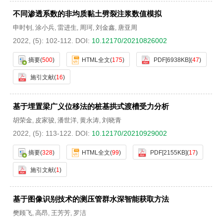
不同渗透系数的非均质黏土劈裂注浆数值模拟
申时钊
涂小兵
雷进生
周珂
刘金鑫
唐亚周
,
,
,
,
,
2022, (5): 102-112.
DOI:
10.12170/20210826002
摘要
(
500
)
HTML全文
(
175
)
PDF[
6938KB
]
(
47
)
施引文献
(
16
)
基于埋置梁广义位移法的桩基拱式渡槽受力分析
胡荣金
皮家骏
潘世洋
黄永涛
刘晓青
,
,
,
,
2022, (5): 113-122.
DOI:
10.12170/20210929002
摘要
(
328
)
HTML全文
(
99
)
PDF[
2155KB
]
(
17
)
施引文献
(
1
)
基于图像识别技术的测压管群水深智能获取方法
樊顾飞
高昂
王芳芳
罗洁
,
,
,