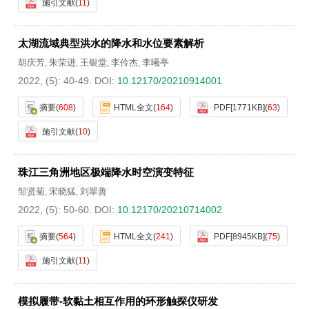
施引文献
(
11
)
太湖流域典型洪水的降水和水位要素解析
胡庆芳
朱荣进
王银堂
李伶杰
李曦亭
,
,
,
,
2022, (5): 40-49.
DOI:
10.12170/20210914001
摘要
(
608
)
HTML全文
(
164
)
PDF[
1771KB
]
(
63
)
施引文献
(
10
)
珠江三角洲地区极端降水时空演变特征
邹贤菊
宋晓猛
刘翠善
,
,
2022, (5): 50-60.
DOI:
10.12170/20210714002
摘要
(
564
)
HTML全文
(
241
)
PDF[
8945KB
]
(
75
)
施引文献
(
11
)
模拟履带-软黏土相互作用的环形触探仪研发