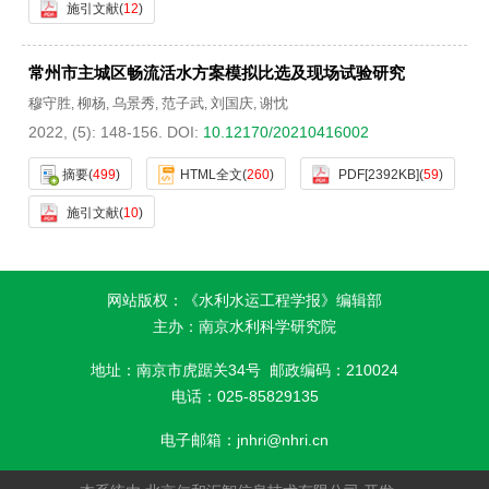
施引文献
(
12
)
常州市主城区畅流活水方案模拟比选及现场试验研究
穆守胜
柳杨
乌景秀
范子武
刘国庆
谢忱
,
,
,
,
,
2022, (5): 148-156.
DOI:
10.12170/20210416002
摘要
(
499
)
HTML全文
(
260
)
PDF[
2392KB
]
(
59
)
施引文献
(
10
)
网站版权：《水利水运工程学报》编辑部
主办：南京水利科学研究院
地址：南京市虎踞关34号 邮政编码：210024
电话：025-85829135
电子邮箱：
jnhri@nhri.cn