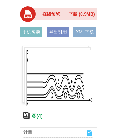
在线预览
下载
(0.9MB)
手机阅读
导出引用
XML下载
图(4)
计量