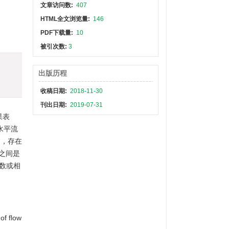
文章访问数:
407
HTML全文浏览量:
146
PDF下载量:
10
被引次数:
3
出版历程
收稿日期:
2018-11-30
刊出日期:
2019-07-31
果表
水平流
动，存在
之间是
数或相
of flow