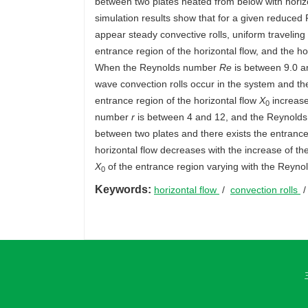
between two plates heated from below with horiz
simulation results show that for a given reduce
appear steady convective rolls, uniform traveling 
entrance region of the horizontal flow, and the h
When the Reynolds number
Re
is between 9.0 a
wave convection rolls occur in the system and the
entrance region of the horizontal flow
X
increase
0
number
r
is between 4 and 12, and the Reynold
between two plates and there exists the entrance 
horizontal flow decreases with the increase of th
X
of the entrance region varying with the Reyno
0
Keywords:
horizontal flow
/
convection rolls