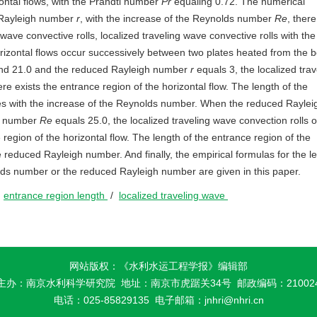
ontal flows, with the Prandtl number
Pr
equaling 0.72. The numerical
d Rayleigh number
r
, with the increase of the Reynolds number
Re
, there
wave convective rolls, localized traveling wave convective rolls with the
orizontal flows occur successively between two plates heated from the 
nd 21.0 and the reduced Rayleigh number
r
equals 3, the localized trav
re exists the entrance region of the horizontal flow. The length of the
s with the increase of the Reynolds number. When the reduced Raylei
s number
Re
equals 25.0, the localized traveling wave convection rolls 
region of the horizontal flow. The length of the entrance region of the
e reduced Rayleigh number. And finally, the empirical formulas for the l
lds number or the reduced Rayleigh number are given in this paper.
/
entrance region length
/
localized traveling wave
网站版权：《水利水运工程学报》编辑部
主办：南京水利科学研究院
地址：南京市虎踞关34号 邮政编码：21002
电话：025-85829135
电子邮箱：
jnhri@nhri.cn