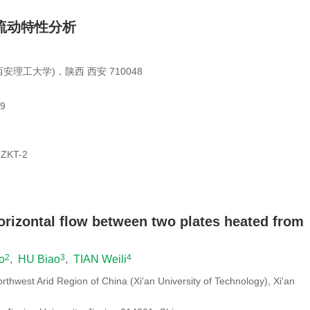
流动特性分析
4
工大学)，陕西 西安 710048
9
ZKT-2
horizontal flow between two plates heated from
2
3
4
o
,
HU Biao
,
TIAN Weili
rthwest Arid Region of China (Xi'an University of Technology), Xi'an