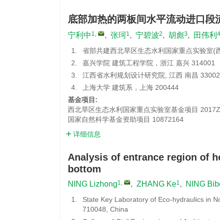
底部加热的两板间水平流动进口段
1
,
1
2
3
宁利中
,
张珂
,
宁碧波
,
胡彪
,
田伟利
1.
省部共建西北旱区生态水利国家重点实验室(西安理
2.
嘉兴学院 建筑工程学院，浙江 嘉兴 314001
3.
江西省水利规划设计研究院, 江西 南昌 33002
4.
上海大学 建筑系，上海 200444
基金项目:
西北旱区生态水利国家重点实验室基金项目
2017Z
国家自然科学基金资助项目
10872164
详细信息
Analysis of entrance region of 
bottom
1
,
1
NING Lizhong
,
ZHANG Ke
,
NING Bib
1.
State Key Laboratory of Eco-hydraulics in No
710048, China