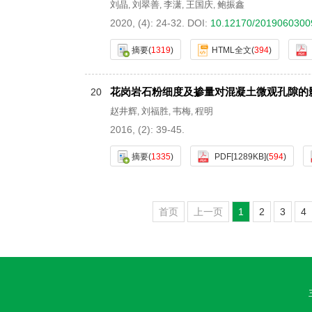
刘晶
刘翠善
李潇
王国庆
鲍振鑫
,
,
,
,
2020, (4): 24-32.
DOI:
10.12170/2019060300
摘要
(
1319
)
HTML全文
(
394
)
花岗岩石粉细度及掺量对混凝土微观孔隙的
20
赵井辉
刘福胜
韦梅
程明
,
,
,
2016, (2): 39-45.
摘要
(
1335
)
PDF[
1289KB
]
(
594
)
首页
上一页
1
2
3
4