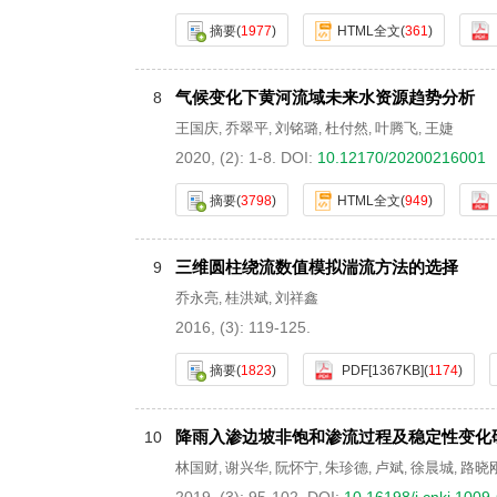
摘要
(
1977
)
HTML全文
(
361
)
气候变化下黄河流域未来水资源趋势分析
8
王国庆
乔翠平
刘铭璐
杜付然
叶腾飞
王婕
,
,
,
,
,
2020, (2): 1-8.
DOI:
10.12170/20200216001
摘要
(
3798
)
HTML全文
(
949
)
三维圆柱绕流数值模拟湍流方法的选择
9
乔永亮
桂洪斌
刘祥鑫
,
,
2016, (3): 119-125.
摘要
(
1823
)
PDF[
1367KB
]
(
1174
)
降雨入渗边坡非饱和渗流过程及稳定性变化
10
林国财
谢兴华
阮怀宁
朱珍德
卢斌
徐晨城
路晓
,
,
,
,
,
,