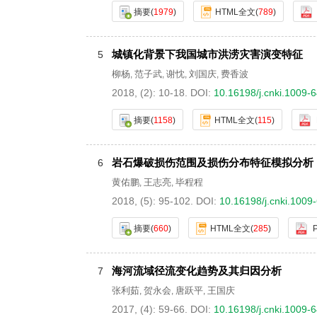
摘要
(
1979
)
HTML全文
(
789
)
城镇化背景下我国城市洪涝灾害演变特征
5
柳杨
范子武
谢忱
刘国庆
费香波
,
,
,
,
2018, (2): 10-18.
DOI:
10.16198/j.cnki.1009-
摘要
(
1158
)
HTML全文
(
115
)
岩石爆破损伤范围及损伤分布特征模拟分析
6
黄佑鹏
王志亮
毕程程
,
,
2018, (5): 95-102.
DOI:
10.16198/j.cnki.1009
摘要
(
660
)
HTML全文
(
285
)
海河流域径流变化趋势及其归因分析
7
张利茹
贺永会
唐跃平
王国庆
,
,
,
2017, (4): 59-66.
DOI:
10.16198/j.cnki.1009-