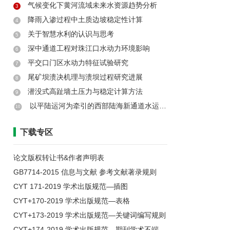
气候变化下黄河流域未来水资源趋势分析
3
降雨入渗过程中土质边坡稳定性计算
4
关于智慧水利的认识与思考
5
深中通道工程对珠江口水动力环境影响
6
平交口门区水动力特征试验研究
7
尾矿坝溃决机理与溃坝过程研究进展
8
潜没式高趾墙土压力与稳定计算方法
9
以平陆运河为牵引的西部陆海新通道水运体系和联运模式研究
10
下载专区
论文版权转让书&作者声明表
GB7714-2015 信息与文献 参考文献著录规则
CYT 171-2019 学术出版规范—插图
CYT+170-2019 学术出版规范—表格
CYT+173-2019 学术出版规范—关键词编写规则
CYT+174-2019 学术出版规范—期刊学术不端行为界定