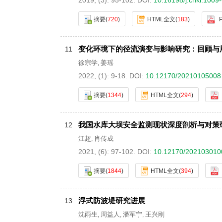
2019, (3): 95-102.
DOI:
10.16198/j.cnki.1009
摘要
(
720
)
HTML全文
(
183
)
变化环境下的径流演变与影响研究：回顾与
11
徐宗学
姜瑶
,
2022, (1): 9-18.
DOI:
10.12170/20210105008
摘要
(
1344
)
HTML全文
(
294
)
我国水库大坝安全监测现状深度剖析与对策
12
江超
肖传成
,
2021, (6): 97-102.
DOI:
10.12170/202103010
摘要
(
1844
)
HTML全文
(
394
)
浮式防波堤研究进展
13
沈雨生
周益人
潘军宁
王兴刚
,
,
,