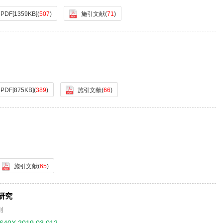
PDF[
1359KB
]
(
507
)
施引文献
(
71
)
PDF[
875KB
]
(
389
)
施引文献
(
66
)
施引文献
(
65
)
研究
刚