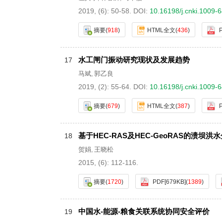
2019, (6): 50-58.
DOI:
10.16198/j.cnki.1009-
摘要
(
918
)
HTML全文
(
436
)
水工闸门振动研究现状及发展趋势
17
马斌
郭乙良
,
2019, (2): 55-64.
DOI:
10.16198/j.cnki.1009-
摘要
(
679
)
HTML全文
(
387
)
基于HEC-RAS及HEC-GeoRAS的溃坝洪
18
贺娟
王晓松
,
2015, (6): 112-116.
摘要
(
1720
)
PDF[
679KB
]
(
1389
)
中国水-能源-粮食关联系统协同安全评价
19