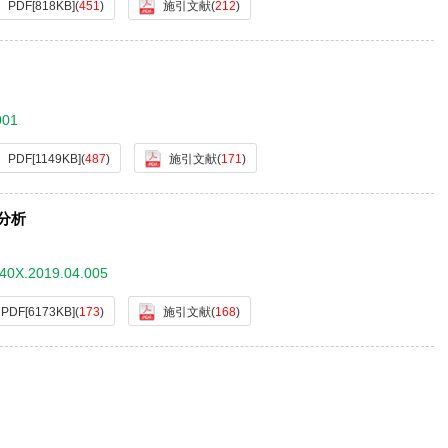
PDF[
818KB
]
(
451
)
施引文献
(
212
)
001
PDF[
1149KB
]
(
487
)
施引文献
(
171
)
分析
640X.2019.04.005
PDF[
6173KB
]
(
173
)
施引文献
(
168
)