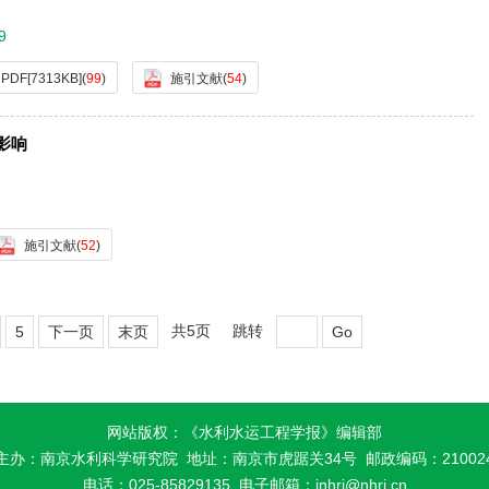
9
PDF[
7313KB
]
(
99
)
施引文献
(
54
)
影响
施引文献
(
52
)
共5页
跳转
5
下一页
末页
Go
网站版权：《水利水运工程学报》编辑部
主办：南京水利科学研究院
地址：南京市虎踞关34号 邮政编码：21002
电话：025-85829135
电子邮箱：
jnhri@nhri.cn