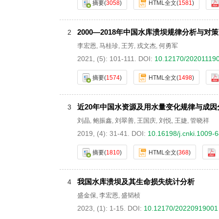
摘要
(
3058
)
HTML全文
(
1581
)
2000—2018年中国水库溃坝规律分析与对策
2
李宏恩
马桂珍
王芳
戎文杰
何勇军
,
,
,
,
2021, (5): 101-111.
DOI:
10.12170/20201119
摘要
(
1574
)
HTML全文
(
1498
)
近20年中国水资源及用水量变化规律与成因
3
刘晶
鲍振鑫
刘翠善
王国庆
刘悦
王婕
管晓祥
,
,
,
,
,
,
2019, (4): 31-41.
DOI:
10.16198/j.cnki.1009-
摘要
(
1810
)
HTML全文
(
368
)
我国水库溃坝及其生命损失统计分析
4
盛金保
李宏恩
盛韬桢
,
,
2023, (1): 1-15.
DOI:
10.12170/20220919001