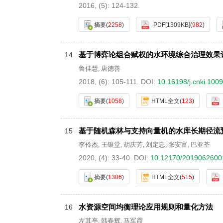
2016, (5): 124-132.
摘要
(
2258
)
PDF[
1309KB
]
(
982
)
基于博弈论组合赋权的水环境综合治理效果
14
鲁佳慧
唐德善
,
2018, (6): 105-111.
DOI:
10.16198/j.cnki.100
摘要
(
1058
)
HTML全文
(
123
)
基于随机森林与支持向量机的水库长期径流
15
李伶杰
王银堂
胡庆芳
刘定忠
张安富
巴亚荃
,
,
,
,
,
2020, (4): 33-40.
DOI:
10.12170/2019062600
摘要
(
1306
)
HTML全文
(
515
)
水资源空间均衡理论应用规则和量化方法
16
左其亭
韩春辉
马军霞
,
,