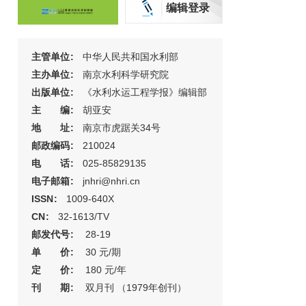
编辑登录
主管单位
:
中华人民共和国水利部
主办单位
:
南京水利科学研究院
出版单位
:
《水利水运工程学报》编辑部
主 编
:
胡亚安
地 址
:
南京市虎踞关34号
邮政编码
:
210024
电 话
:
025-85829135
电子邮箱
:
jnhri@nhri.cn
ISSN
:
1009-640X
CN
:
32-1613/TV
邮发代号
:
28-19
单 价
:
30 元/期
定 价
:
180 元/年
刊 期
:
双月刊 （1979年创刊）