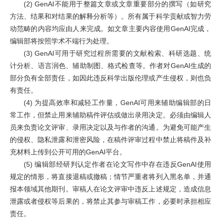
(2) GenAI
不能用于整篇文章或文章重要部分的撰写（如研究
方法、结果和对结果的解释分析等）。所有属于科学贡献或智力劳
动范畴的内容均应由人来完成。如文章主要内容使用
GenAI
完成，
编辑部将按照学术不端行为处理。
(3) GenAI
可用于研究过程所需要的文献检索、科研选题、统
计分析、语言润色、辅助制图、格式检查等。作者对
GenAI
生成的
部分负有全部责任，如因此违反科学出版伦理或产生侵权，则也负
有责任。
(4)
为提高效率和减轻工作量，
GenAI
可用来辅助编辑部的日
常工作，但禁止用来辅助稿件评估或做出录用决定。必须由编辑人
员来负责论文评审、录用决定以及与作者的沟通。为避免可能产生
的侵权、隐私泄露和泄密风险，在稿件评审过程中禁止将稿件及补
充材料上传到公开可用的
GenAI
平台。
(5)
编辑部经研判认定作者在论文写作中存在违反
GenAI
使用
规定的情形，将直接退稿或撤稿；情节严重者将列入黑名单，并通
报本领域其他期刊。审稿人在论文评审中违反上述规定，造成信息
泄露或者侵权等后果的，将禁止其参与审稿工作，必要时承担相应
责任。