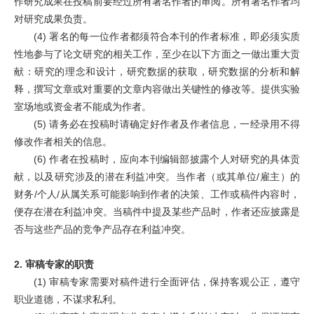
作研究成果在投稿前要经过所有署名作者的审阅。所有署名作者均
对研究成果负责。
(4)
署名的每一位作者都须符合本刊的作者标准，即必须实质
性地参与了论文研究的相关工作，至少在以下方面之一做出重大贡
献：研究的理念和设计，研究数据的获取，研究数据的分析和解
释，撰写文章或对重要的文章内容做出关键性的修改等。提供实验
室场地或资金者不能成为作者。
(5)
请务必在投稿时请确定好作者及作者信息，一经录用不得
修改作者相关的信息。
(6)
作者在投稿时，应向本刊编辑部披露个人对研究的具体贡
献，以及研究涉及的潜在利益冲突。当作者（或其单位
/
雇主）的
财务
/
个人
/
从属关系可能影响到作者的决策、工作或稿件内容时，
便存在潜在利益冲突。当稿件中提及某些产品时，作者还应披露是
否与这些产品的竞争产品存在利益冲突。
2.
审稿专家的职责
(1)
审稿专家需要对稿件进行全面评估，保持客观公正，遵守
职业道德，不谋求私利。