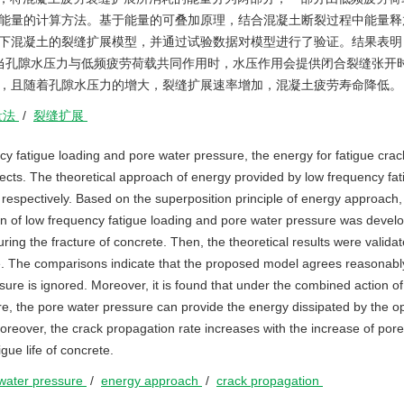
能量的计算方法。基于能量的可叠加原理，结合混凝土断裂过程中能量释
下混凝土的裂缝扩展模型，并通过试验数据对模型进行了验证。结果表明
当孔隙水压力与低频疲劳荷载共同作用时，水压作用会提供闭合裂缝张开
，且随着孔隙水压力的增大，裂缝扩展速率增加，混凝土疲劳寿命降低。
量法
/
裂缝扩展
cy fatigue loading and pore water pressure, the energy for fatigue crac
pects. The theoretical approach of energy provided by low frequency fat
respectively. Based on the superposition principle of energy approach,
n of low frequency fatigue loading and pore water pressure was devel
ring the fracture of concrete. Then, the theoretical results were valida
ure. The comparisons indicate that the proposed model agrees reasonabl
ure is ignored. Moreover, it is found that under the combined action of
re, the pore water pressure can provide the energy dissipated by the o
oreover, the crack propagation rate increases with the increase of por
igue life of concrete.
water pressure
/
energy approach
/
crack propagation