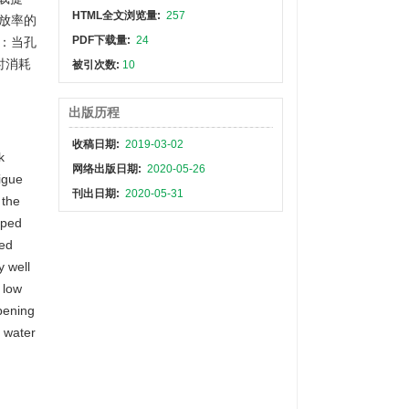
HTML全文浏览量:
257
放率的
PDF下载量:
24
：当孔
时消耗
被引次数:
10
出版历程
收稿日期:
2019-03-02
k
网络出版日期:
2020-05-26
igue
刊出日期:
2020-05-31
 the
oped
ted
y well
 low
pening
e water