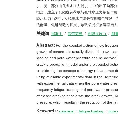
供，另一部分由孔隙水压力提供，并给出了两部分
概念，建立了低频疲劳荷载与孔隙水压力耦合作用
隙水压力为0时，模拟曲线与试验数据吻合较好；
的能量，促进裂缝的扩展，导致裂缝扩展速率增大
关键词:
混凝土
/
疲劳荷载
/
孔隙水压力
/
能
Abstract:
For the coupled action of low frequen
growth of concrete is usually divided into two as
loading and pore water pressure can be derived, 
crack propagation model under the coupled actio
considering the concept of energy release rate du
using available experimental data in the literat
with experimental data when the pore water press
frequency fatigue loading and pore water pressu
of closed crack to accelerate the crack growth. M
pressure, which results in the reduction of the fat
Keywords:
concrete
/
fatigue loading
/
pore 