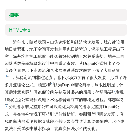
摘要
HTML全文
近年来，随着我国人口迅速增长和经济快速发展，城市建设用
地日益紧张，地下空间开发和利用也日益紧迫，深基坑工程层出不
穷，深基坑的施工成败与能否较好控制地下水关系密切。地基土的
渗透系数是基坑降水设计中的重要参数。从Dupuit公式提出至今，
众多学者在地下水渗流和含水层渗透系数求解方面做了大量研究
[
1
-
3
]
，从稳定流到非稳定流，地下水动力学有了很大发展，形成了许
[
4
]
多井流理论公式。顾宝和
认为Dupuit理论简单，局限性明显，计
[
5
]
算需注意实际与理论假设的差别及其带来的后果；竺新强等
发现
非稳定流公式能反映地下水运移普遍存在的非稳定过程。林志斌等
[
6
]
发现潜水非完整井公式可以退化为经典的潜水完整井Dupuit公
[
7
]
式，并在特殊情况下可得到近似解析解。秦甜甜等
研究发现，直
线斜率法的观测数据直线段不甚明显会导致计算结果偏差。水位恢
复法不受试验中抽水扰动，能真实反映水位的变化。