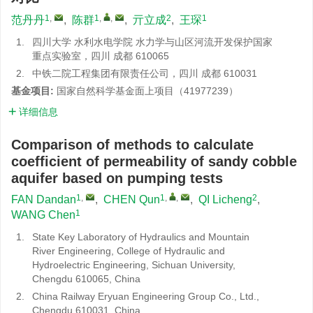
1
,
1
,
,
2
1
范丹丹
,
陈群
,
亓立成
,
王琛
1.
四川大学 水利水电学院 水力学与山区河流开发保护国家
重点实验室，四川 成都 610065
2.
中铁二院工程集团有限责任公司，四川 成都 610031
基金项目:
国家自然科学基金面上项目（41977239）
详细信息
Comparison of methods to calculate
coefficient of permeability of sandy cobble
aquifer based on pumping tests
1
,
1
,
,
2
FAN Dandan
,
CHEN Qun
,
QI Licheng
,
1
WANG Chen
1.
State Key Laboratory of Hydraulics and Mountain
River Engineering, College of Hydraulic and
Hydroelectric Engineering, Sichuan University,
Chengdu 610065, China
2.
China Railway Eryuan Engineering Group Co., Ltd.,
Chengdu 610031, China