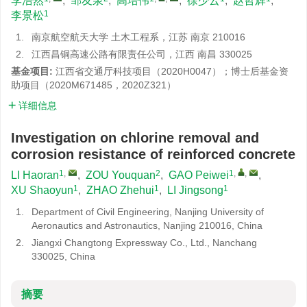
李浩然
,
邹友泉
,
高培伟
,
徐少云
,
赵哲辉
,
1
李景松
1.
南京航空航天大学 土木工程系，江苏 南京 210016
2.
江西昌铜高速公路有限责任公司，江西 南昌 330025
基金项目:
江西省交通厅科技项目（2020H0047）；博士后基金资
助项目（2020M671485，2020Z321）
详细信息
Investigation on chlorine removal and
corrosion resistance of reinforced concrete
1
,
2
1
,
,
LI Haoran
,
ZOU Youquan
,
GAO Peiwei
,
1
1
1
XU Shaoyun
,
ZHAO Zhehui
,
LI Jingsong
1.
Department of Civil Engineering, Nanjing University of
Aeronautics and Astronautics, Nanjing 210016, China
2.
Jiangxi Changtong Expressway Co., Ltd., Nanchang
330025, China
摘要