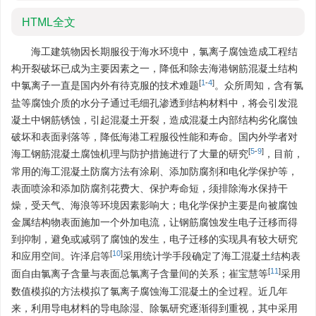
HTML全文
海工建筑物因长期服役于海水环境中，氯离子腐蚀造成工程结
构开裂破坏已成为主要因素之一，降低和除去海港钢筋混凝土结构
[
1
-
4
]
中氯离子一直是国内外有待克服的技术难题
。众所周知，含有氯
盐等腐蚀介质的水分子通过毛细孔渗透到结构材料中，将会引发混
凝土中钢筋锈蚀，引起混凝土开裂，造成混凝土内部结构劣化腐蚀
破坏和表面剥落等，降低海港工程服役性能和寿命。国内外学者对
[
5
-
9
]
海工钢筋混凝土腐蚀机理与防护措施进行了大量的研究
，目前，
常用的海工混凝土防腐方法有涂刷、添加防腐剂和电化学保护等，
表面喷涂和添加防腐剂花费大、保护寿命短，须排除海水保持干
燥，受天气、海浪等环境因素影响大；电化学保护主要是向被腐蚀
金属结构物表面施加一个外加电流，让钢筋腐蚀发生电子迁移而得
到抑制，避免或减弱了腐蚀的发生，电子迁移的实现具有较大研究
[
10
]
和应用空间。许泽启等
采用统计学手段确定了海工混凝土结构表
[
11
]
面自由氯离子含量与表面总氯离子含量间的关系；崔宝慧等
采用
数值模拟的方法模拟了氯离子腐蚀海工混凝土的全过程。近几年
来，利用导电材料的导电除湿、除氯研究逐渐得到重视，其中采用