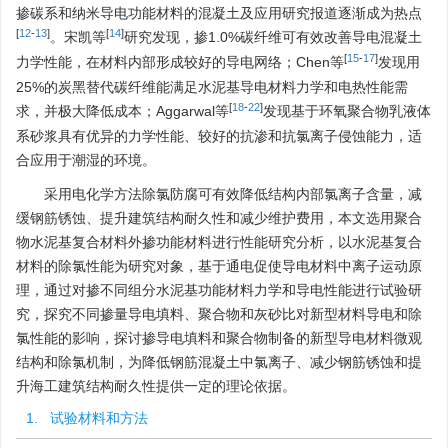
掺碳系和纳米导电功能材料的混凝土及应用研究报道逐渐成为热点
[
12
-
13
]
[
14
]
。宋凯等
研究发现，掺1.0%碳纤维可有效改善导电混凝土
[
15
-
17
]
力学性能，在材料内部形成较好的导电网络；Chen等
发现用
25%的炭黑替代碳纤维能满足水泥基导电材料力学和电热性能需
[
18
-
22
]
求，并极大降低成本；Aggarwal等
发现基于环氧聚合物乳液体
系砂浆具有优异的力学性能、较好的抗渗和抗氯离子侵蚀能力，适
合应用于潮湿的环境。
采用电化学方法除氯防腐可有效降低结构内部氯离子含量，减
缓钢筋锈蚀、提升建筑结构耐久性和减少维护费用，本文选用聚合
物水泥基复合材料外掺功能材料进行性能研究分析，以水泥基复合
材料的除氯性能为研究对象，基于通电促使导电材料中离子运动原
理，通过对掺不同组分水泥基功能材料力学和导电性能进行试验研
究，探究不同掺量导电填料、聚合物和灰砂比对新型材料导电和除
氯性能的影响，探讨掺导电填料和聚合物制备的新型导电材料微观
结构和除氯机制，为降低钢筋混凝土中氯离子、减少钢筋锈蚀和提
升海工建筑结构耐久性提供一定的理论依据。
1. 试验材料和方法