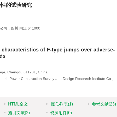
特性的试验研究
，四川 内江 641000
 characteristics of F-type jumps over adverse-
eds
lege, Chengdu 611231, China
ctric Power Construction Survey and Design Research Institute Co.,
HTML全文
图
(14)
表
(1)
参考文献
(23)
施引文献
(2)
资源附件
(0)