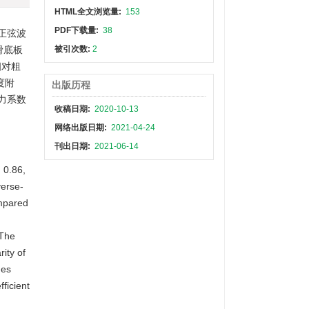
HTML全文浏览量:
153
PDF下载量:
38
坡正弦波
滑底板
被引次数:
2
相对粗
度附
出版历程
力系数
收稿日期:
2020-10-13
网络出版日期:
2021-04-24
刊出日期:
2021-06-14
, 0.86,
verse-
ompared
n
 The
rity of
mes
fficient