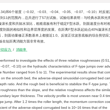
)和6个坡度（−0.02、−0.03、−0.04、−0.05、−0.07、−0.10）对反
到11的范围内，总共进行了57次试验。试验结果表明：与经典水跃和光
漩滚长度和共轭水深比，粗糙底板有利于稳定F型水跃。剖面速度分布对
度剖面的相似性和边界层厚度的发展。在距离F型水跃起始点40%漩滚长
后，剖面动量修正系数基本上都接近1.0。反坡正弦波形底板的综合剪切应
底板在短距离消能方面非常有效。
剪切应力
/
消能率
 performed to investigate the effects of three relative roughnesses (0.51
 −0.07, −0.10) on the hydraulic characteristics of F-type jumps over ad
e Number ranged from 5 to 11. The experimental results show that c
mp on the smooth bed, the adverse-sloped sinusoidal-corrugated bed ca
epth ratio. And the rough bed is beneficial to stabilize the F-type jump.
e roughness than the slope, and the relative roughness affects the simila
undary layer thickness. The velocity profile is most uneven near 0.4 ti
type jump. After 1.2 times the roller length, the momentum correction coe
ficient of the adverse-sloped corrugated bed is 10~16 times that of the