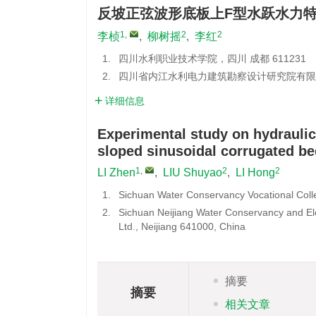
反坡正弦波形底板上F型水跃水力
1
,
2
2
李桢
,
柳树摇
,
李红
1.
四川水利职业技术学院，四川 成都 611231
2.
四川省内江水利电力建筑勘察设计研究院有限公司
详细信息
Experimental study on hydraulic
sloped sinusoidal corrugated b
1
,
2
2
LI Zhen
,
LIU Shuyao
,
LI Hong
1.
Sichuan Water Conservancy Vocational Col
2.
Sichuan Neijiang Water Conservancy and Ele
Ltd., Neijiang 641000, China
摘要
摘要
相关文章