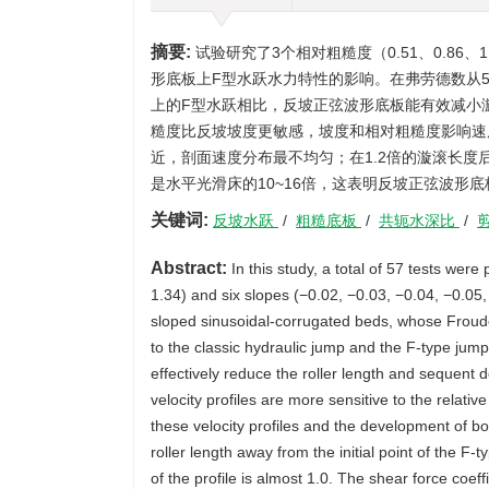
摘要:
试验研究了3个相对粗糙度（0.51、0.86、1.34
形底板上F型水跃水力特性的影响。在弗劳德数从5
上的F型水跃相比，反坡正弦波形底板能有效减小
糙度比反坡坡度更敏感，坡度和相对粗糙度影响速
近，剖面速度分布最不均匀；在1.2倍的漩滚长度
是水平光滑床的10~16倍，这表明反坡正弦波形
关键词:
反坡水跃
/
粗糙底板
/
共轭水深比
/
Abstract:
In this study, a total of 57 tests were
1.34) and six slopes (−0.02, −0.03, −0.04, −0.05,
sloped sinusoidal-corrugated beds, whose Froud
to the classic hydraulic jump and the F-type ju
effectively reduce the roller length and sequent d
velocity profiles are more sensitive to the relativ
these velocity profiles and the development of bo
roller length away from the initial point of the F-
of the profile is almost 1.0. The shear force coef