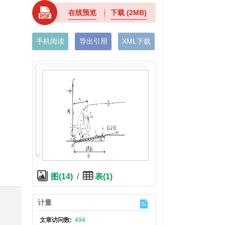
在线预览
下载
(2MB)
手机阅读
导出引用
XML下载
图(14)
/
表(1)
计量
文章访问数:
494