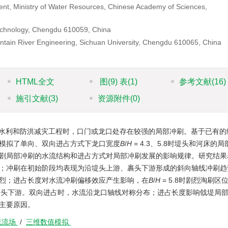
ent, Ministry of Water Resources, Chinese Academy of Sciences,
Technology, Chengdu 610059, China
ntain River Engineering, Sichuan University, Chengdu 610065, China
HTML全文
图
(9)
表
(1)
参考文献
(16)
施引文献
(3)
资源附件
(0)
水利和防洪减灾工程时，口门或龙口处存在较强的局部冲刷。基于已有的
模拟了单向、双向进占方式下龙口宽度
B
/
H
= 4.3、5.8时堤头和河床的
剧局部冲刷的水流结构和进占方式对局部冲刷发展的影响规律。研究结果
；冲刷在初始阶段均表现为沿堤头上游、裹头下游形成的斜向轴线冲刷趋
烈；进占长度对水流冲刷偏移效应产生影响，在
B
/
H
= 5.8时剧烈淘刷区
位于裹头下游。双向进占时，水流沿龙口轴线对称分布；进占长度影响戗堤局
主要原因。
流流场
/
三维数值模拟