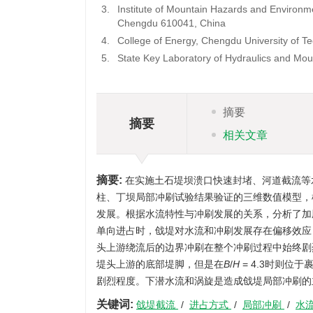
3.
Institute of Mountain Hazards and Environm
Chengdu 610041, China
4.
College of Energy, Chengdu University of 
5.
State Key Laboratory of Hydraulics and Mou
摘要
摘要
相关文章
摘要:
在实施土石堤坝溃口快速封堵、河道截流等
柱、丁坝局部冲刷试验结果验证的三维数值模型，
发展。根据水流特性与冲刷发展的关系，分析了加
单向进占时，戗堤对水流和冲刷发展存在偏移效应
头上游绕流后的边界冲刷在整个冲刷过程中始终剧
堤头上游的底部堤脚，但是在
B
/
H
= 4.3时则
剧烈程度。下潜水流和涡旋是造成戗堤局部冲刷的
关键词:
戗堤截流
/
进占方式
/
局部冲刷
/
水