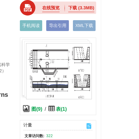
在线预览
下载
(3.3MB)
手机阅读
导出引用
XML下载
然科学
2）
rns
图(9)
/
表(1)
计量
文章访问数:
322