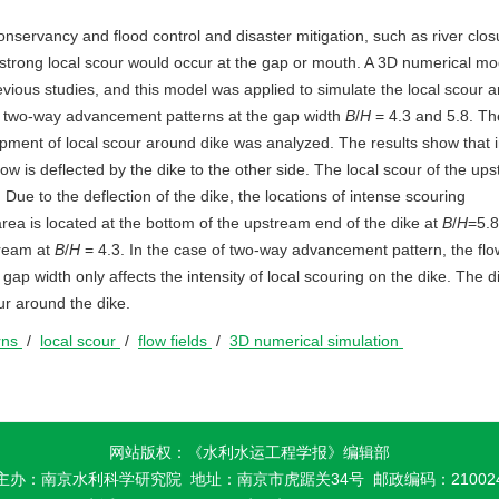
nservancy and flood control and disaster mitigation, such as river clos
 strong local scour would occur at the gap or mouth. A 3D numerical mo
evious studies, and this model was applied to simulate the local scour 
d two-way advancement patterns at the gap width
B
/
H
= 4.3 and 5.8. Th
pment of local scour around dike was analyzed. The results show that i
w is deflected by the dike to the other side. The local scour of the up
Due to the deflection of the dike, the locations of intense scouring
rea is located at the bottom of the upstream end of the dike at
B
/
H
=5.8
tream at
B
/
H
= 4.3. In the case of two-way advancement pattern, the flo
gap width only affects the intensity of local scouring on the dike. The d
ur around the dike.
rns
/
local scour
/
flow fields
/
3D numerical simulation
网站版权：《水利水运工程学报》编辑部
主办：南京水利科学研究院
地址：南京市虎踞关34号 邮政编码：21002