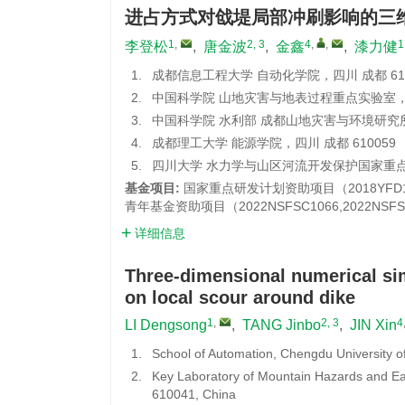
进占方式对戗堤局部冲刷影响的三
1
,
2, 3
4
,
,
1
李登松
,
唐金波
,
金鑫
,
漆力健
1.
成都信息工程大学 自动化学院，四川 成都 610
2.
中国科学院 山地灾害与地表过程重点实验室，四川
3.
中国科学院 水利部 成都山地灾害与环境研究所，
4.
成都理工大学 能源学院，四川 成都 610059
5.
四川大学 水力学与山区河流开发保护国家重点实
基金项目:
国家重点研发计划资助项目（2018YFD
青年基金资助项目（2022NSFSC1066,2022NS
详细信息
Three-dimensional numerical sim
on local scour around dike
1
,
2, 3
4
LI Dengsong
,
TANG Jinbo
,
JIN Xin
1.
School of Automation, Chengdu University 
2.
Key Laboratory of Mountain Hazards and E
610041, China