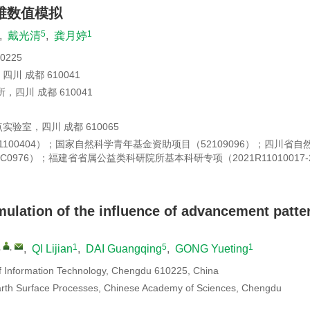
维数值模拟
5
1
,
戴光清
,
龚月婷
225
 成都 610041
四川 成都 610041
验室，四川 成都 610065
1100404）；国家自然科学青年基金资助项目（52109096）；四川省自
FSC0976）；福建省省属公益类科研院所基本科研专项（2021R11010017-
ulation of the influence of advancement patte
,
,
1
5
1
,
QI Lijian
,
DAI Guangqing
,
GONG Yueting
of Information Technology, Chengdu 610225, China
arth Surface Processes, Chinese Academy of Sciences, Chengdu