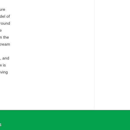
ure
del of
around
e
n the
stream
, and
w is
iving
4