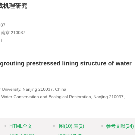
载机理研究
37
 210037
8）
routing prestressed lining structure of water
y University, Nanjing 210037, China
d Water Conservation and Ecological Restoration, Nanjing 210037,
HTML全文
图
(10)
表
(2)
参考文献
(24)