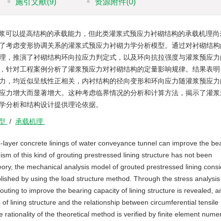
施引文献
(9)
资源附件
(0)
浆可以提高结构的承载能力，但此类灌浆式预应力衬砌结构的承载机理尚
了考虑变形协调关系的灌浆式预应力衬砌力学分析模型。通过对衬砌结构
理，推演了衬砌结构环向拉应力判定式，以及环向抗拉强度与灌浆预应力
，针对工程案例分析了灌浆预应力对衬砌结构的定量影响规律。结果表明
力，均近似呈线性正相关，内衬结构的径向变形和环向应力随灌浆预应力
应力增大而显著增大。这种考虑临界情况的分析和计算方法，揭示了灌浆
学分析和结构设计提供理论依据。
型
/
承载机理
layer concrete linings of water conveyance tunnel can improve the be
ism of this kind of grouting prestressed lining structure has not been
eory, the mechanical analysis model of grouted prestressed lining cons
blished by using the load structure method. Through the stress analysis
outing to improve the bearing capacity of lining structure is revealed, a
 of lining structure and the relationship between circumferential tensile
ationality of the theoretical method is verified by finite element numer