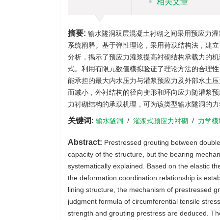
相关文章
摘要:
输水隧洞双层混凝土衬砌之间采用预应力灌
系统阐释。基于弹性理论，采用荷载结构法，建立
分析，揭示了预应力灌浆提高衬砌结构承载力的机
式。利用有限元数值模拟验证了理论方法的合理性
能承担的最大内水压力与灌浆预应力及外部水土压
而减小，外衬结构的径向变形和环向应力随灌浆预
力衬砌结构的承载机理，可为该类型输水隧洞的力
关键词:
输水隧洞
/
灌浆式预应力衬砌
/
力学模
Abstract:
Prestressed grouting between double-
capacity of the structure, but the bearing mechan
systematically explained. Based on the elastic th
the deformation coordination relationship is esta
lining structure, the mechanism of prestressed gr
judgment formula of circumferential tensile stress
strength and grouting prestress are deduced. The r