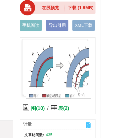
在线预览
下载
(1.9MB)
手机阅读
导出引用
XML下载
图(10)
/
表(2)
计量
文章访问数:
435