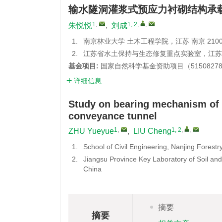
输水隧洞灌浆式预应力衬砌结构承
1
,
1, 2
,
,
朱悦悦
,
刘成
1.
南京林业大学 土木工程学院，江苏 南京 2100
2.
江苏省水土保持与生态修复重点实验室，江苏 南京
基金项目:
国家自然科学基金资助项目（5150827
详细信息
Study on bearing mechanism of g
conveyance tunnel
1
,
1, 2
,
,
ZHU Yueyue
,
LIU Cheng
1.
School of Civil Engineering, Nanjing Forestr
2.
Jiangsu Province Key Laboratory of Soil an
China
摘要
摘要