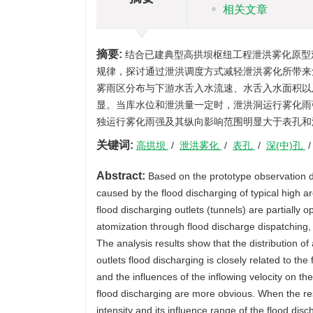
相关文章
摘要:
结合已建典型高拱坝枢纽工程泄洪雾化原型
规律，探讨通过泄洪调度方式减轻泄洪雾化所带来
雾雨区分布与下游水舌入水流速、水舌入水面积以
显。当库水位和泄洪量一定时，泄洪洞运行雾化雨
独运行雾化雨强及其纵向影响范围明显大于表孔和
关键词:
高拱坝
/
泄洪雾化
/
表孔
/
深(中)孔
Abstract:
Based on the prototype observation da
caused by the flood discharging of typical high 
flood discharging outlets (tunnels) are partially
atomization through flood discharge dispatching, 
The analysis results show that the distribution of
outlets flood discharging is closely related to th
and the influences of the inflowing velocity on th
flood discharging are more obvious. When the res
intensity and its influence range of the flood dis