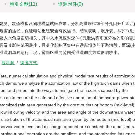
施引文献
(11)
资源附件
(0)
观测、数值模拟及物理模型试验成果，分析高拱坝枢纽部分孔口开启泄洪
危害的途径，保证电站枢纽安全有效运行。结果表明，坝身表、深(中)孔
及入水角度密切相关，其中入水流速对深(中)孔泄洪雾雨区分布的影响更
强及其影响范围最小，且雾化影响区集中在远离坝体的下游河段，而深(中
泄洪洞单独运行工况，雾雨区垂向范围受泄洪调度方式影响较小。
/
泄洪洞
/
调度方式
ta, numerical simulation and physical model test results of atomizatio
arch dams, we analyze the atomization law of the high arch dams when 
 open, and probe into the ways to minigate the hazards caused by the
so as to ensure the safe and effective operation of the hydro-power sta
 atomized rain area generated by the crest outlets or bottom (mid-level)
e flow inflowing velocity, and the area and angle of the downstream water 
e distribution of the atomized rain area given by the bottom (mid-level) o
ervoir water level and discharge amount are constant, the atomized rai
charging tunnel operation are the smallest, and the atomization influenc