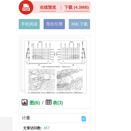
在线预览
下载
(4.3MB)
手机阅读
导出引用
XML下载
图(6)
/
表(3)
计量
文章访问数:
457