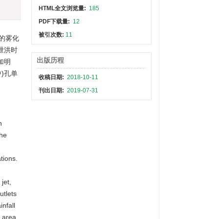
HTML全文浏览量:
185
PDF下载量:
12
被引次数:
11
的雾化
泄洪时
出版历程
加明
)孔单
收稿日期:
2018-10-11
刊出日期:
2019-07-31
n
the
tions.
jet,
utlets
nfall
e area