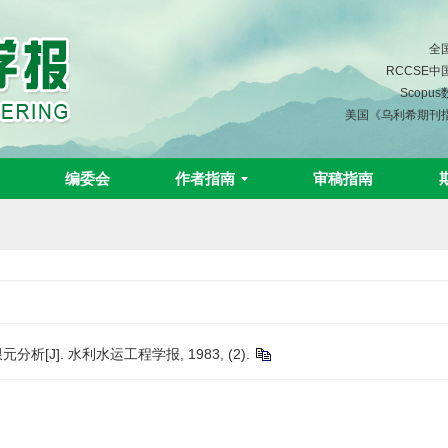
全
RCCSE
Scopu
美国《乌利希期刊
编委会
作者指南
审稿指南
[J]. 水利水运工程学报, 1983, (2).