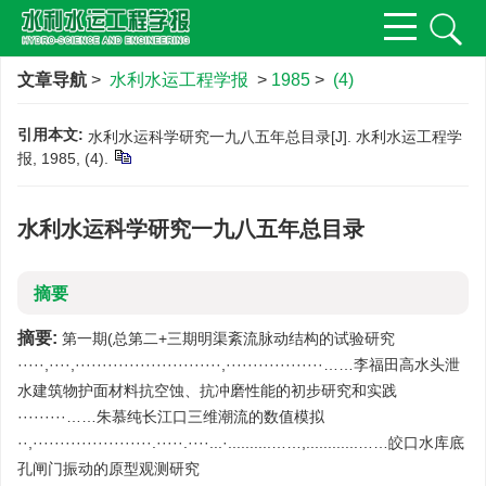
文章导航
>
水利水运工程学报
>
1985
>
(4)
引用本文:
水利水运科学研究一九八五年总目录[J]. 水利水运工程学
报, 1985, (4).
水利水运科学研究一九八五年总目录
摘要
摘要:
第一期(总第二+三期明渠紊流脉动结构的试验研究
·····,····,···························,··················……李福田高水头泄
水建筑物护面材料抗空蚀、抗冲磨性能的初步研究和实践
·········……朱慕纯长江口三维潮流的数值模拟
··,······················.·····.····...·..........……,............……皎口水库底
孔闸门振动的原型观测研究