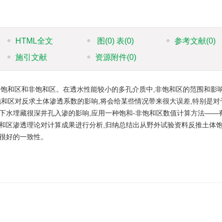
HTML全文
图
(0)
表
(0)
参考文献
(0)
施引文献
资源附件
(0)
了饱和区和非饱和区。在透水性能较小的多孔介质中,非饱和区的范围和影
饱和区对反求土体渗透系数的影响,将会给某些情况带来很大误差,特别是对
下水埋藏很深井孔入渗的影响,应用一种饱和-非饱和区数值计算方法——
y的非饱和区渗透理论对计算成果进行分析,归纳总结出从野外试验资料反推土体
很好的一致性。