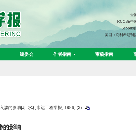
全
RCCSE
Scopu
美国《乌利希期刊
编委会
作者指南
审稿指南
响[J]. 水利水运工程学报, 1986, (3).
渗的影响