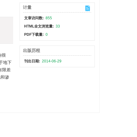
计量
文章访问数:
855
HTML全文浏览量:
33
PDF下载量:
0
出版历程
响很
刊出日期:
2014-06-29
于地下
有限差
饱和渗