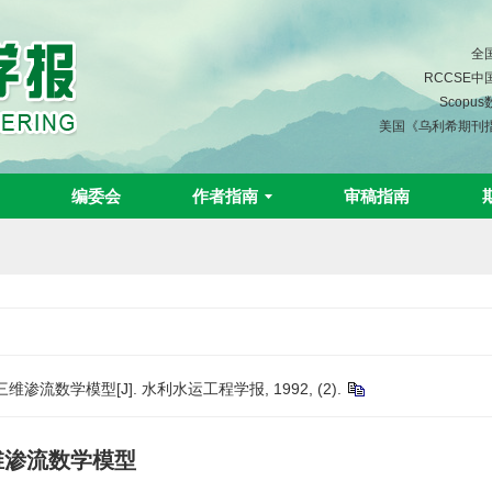
全
RCCSE
Scopu
美国《乌利希期刊
编委会
作者指南
审稿指南
渗流数学模型[J]. 水利水运工程学报, 1992, (2).
三维渗流数学模型