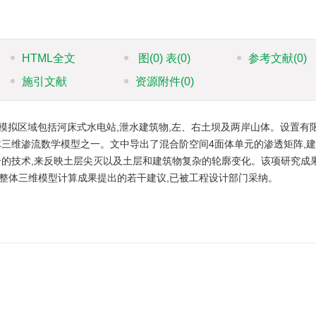
HTML全文
图
(0)
表
(0)
参考文献
(0)
施引文献
资源附件
(0)
模拟区域包括河床式水电站,泄水建筑物,左、右土坝及两岸山体。设置有
纽整体三维渗流数学模型之一。文中导出了混合阶空间4面体单元的渗透矩阵,
合的技术,来反映土层尖灭以及土层和建筑物复杂的轮廓变化。该项研究成
整体三维模型计算成果提出的若干建议,已被工程设计部门采纳。