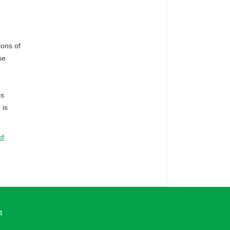
ions of
se
is
 is
of
4