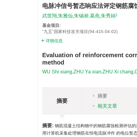
电脉冲信号暂态响应法评定钢筋腐
1
武世翔,朱雅仙,朱锡昶,葛燕,朱秀娟
基金项目:
“九五”国家科技攻关项目(94-415-04-02)
详细信息
Evaluation of reinforcement corr
method
WU Shi xiang,ZHU Ya xian,ZHU Xi chang,
摘要
摘要
相关文章
摘要:
钢筋混凝土结构物中的钢筋腐蚀检测评估的
用计算机采集处理钢筋在恒电流脉冲作 的电位暂