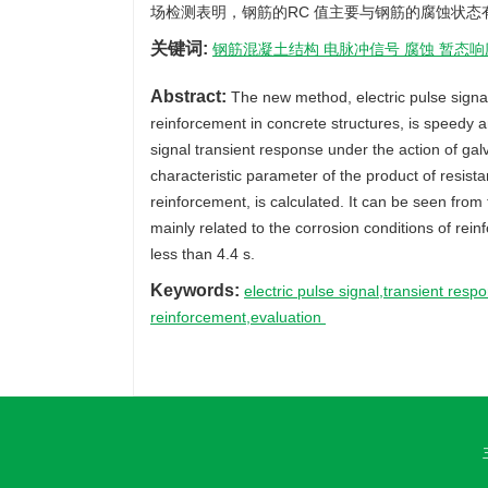
场检测表明，钢筋的RC 值主要与钢筋的腐蚀状态有
关键词:
钢筋混凝土结构 电脉冲信号 腐蚀 暂态
Abstract:
The new method, electric pulse signal
reinforcement in concrete structures, is speedy a
signal transient response under the action of gal
characteristic parameter of the product of resist
reinforcement, is calculated. It can be seen from 
mainly related to the corrosion conditions of rei
less than 4.4 s.
Keywords:
electric pulse signal,transient res
reinforcement,evaluation