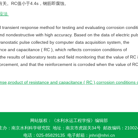
关。RC值小于4.4s，钢筋即腐蚀。
响应法
 transient response method for testing and evaluating corrosion condit
nd nondestructive with high accuracy. Based on the data of electric pul
vanostatic pulse collected by computer data acquisition system, the
ance and capacitance ( RC ), which reflects corrosion conditions of
the results of laboratory tests and field monitoring that the value of RC 
nforcement, and that the reinforcement is corroded when the value of RC
ponse,product of resistance and capacitance ( RC ),corrosion conditions 
网站版权：《水利水运工程学报》编辑部
主办：南京水利科学研究院
地址：南京市虎踞关34号 邮政编码：21002
电话：025-85829135
电子邮箱：
jnhri@nhri.cn