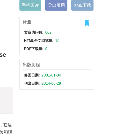
手机阅读
导出引用
XML下载
计量
文章访问数:
602
HTML全文浏览量:
15
PDF下载量:
0
nse
出版历程
修回日期:
2001-01-04
刊出日期:
2014-06-29
，它运
验和现