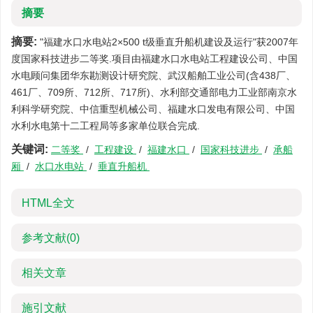
摘要
摘要:
"福建水口水电站2×500 t级垂直升船机建设及运行"获2007年
度国家科技进步二等奖.项目由福建水口水电站工程建设公司、中国
水电顾问集团华东勘测设计研究院、武汉船舶工业公司(含438厂、
461厂、709所、712所、717所)、水利部交通部电力工业部南京水
利科学研究院、中信重型机械公司、福建水口发电有限公司、中国
水利水电第十二工程局等多家单位联合完成.
关键词:
二等奖
/
工程建设
/
福建水口
/
国家科技进步
/
承船
厢
/
水口水电站
/
垂直升船机
HTML全文
参考文献
(0)
相关文章
施引文献