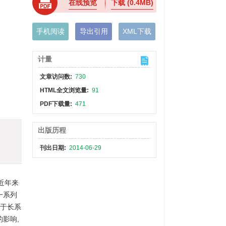
在线预览
下载
(0.4MB)
手机阅读
导出引用
XML下载
计量
文章访问数:
730
HTML全文浏览量:
91
PDF下载量:
471
出版历程
刊出日期:
2014-06-29
近年来
一系列
基于长系
影响,