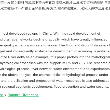
城市化发展为特征的流域下垫面变化对流域水循环以及水文过程的影响,寻
化水文效应作一个较全面的分析,并为当地的防洪减灾、水环境保护以及水
 most developed regions in China. With the rapid development of
nd drainage networks decline gradually, which have greatly Influenced
r quality is getting worse and worse. The flood and drought disasters
ed and consequently sustainable development of economy is restricte
ngtze River delta as an example, this paper probes into the hydrological
 hydrological processes with the support of RS and GIS. The research 
 hydrological process, river network, water environment and experimenta
on the above analysis, the characteristics of hydrological process under
nd the utilization and protection of water resources is also addressed
for regional economic development, flood prevention and water security.
nse
/
Yangtze River delta