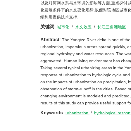
以及对河网水系与水环境的影响等方面,重点探讨
化发展条件下的水文变化规律,以便对该地区城市
续利用提供技术支持.
关键词:
城市化
/
水文效应
/
长江三角洲地区
Abstract:
The Yangtze River delta is one of the
urbanization, impervious areas spread quickly, a
regional hydrology and water resources. The wate
aggravated. Human living environment has chang
Taking several typical urbanizing areas in the Ya
response of urbanization to hydrologic cycle and
on the impacts of urbanization on precipitation,
observation of storm-runoff in the cities. Based 
changing environment is modeled and predicted, a
results of this study can provide useful support 
Keywords:
urbanization
/
hydrological respo