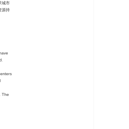
求城市
资源持
 have
d.
centers
l
. The