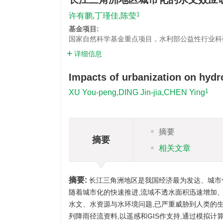
1
许有鹏,丁瑾佳,陈莹
基金项目:
国家自然科学基金重点项目，水利部公益性行业科
详细信息
Impacts of urbanization on hydro
1
XU You-peng,DING Jin-jia,CHEN Ying
摘要
摘要
相关文章
摘要:
长江三角洲地区是我国经济最为发达、城市化
随着城市化的快速推进,流域不透水面积迅速增加
水文、水资源与水环境问题,已严重威胁到人类的生
列降雨径流资料,以遥感和GIS作支持,通过模拟