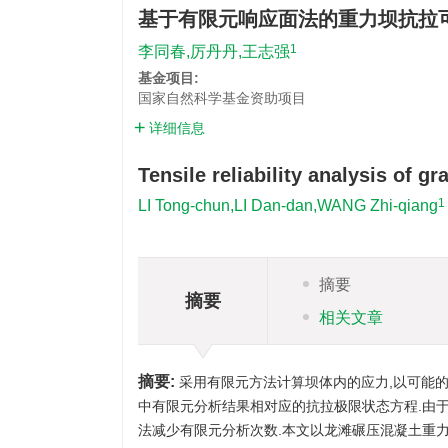
基于有限元响应面法的重力坝抗拉
1
李同春,厉丹丹,王志强
基金项目:
国家自然科学基金资助项目
详细信息
Tensile reliability analysis of
1
LI Tong-chun,LI Dan-dan,WANG Zhi-qiang
摘要
摘要
相关文章
摘要:
采用有限元方法计算坝体内的应力,以可能的
中有限元分析结果相对应的抗拉极限状态方程.由
法减少有限元分析次数.本文以龙滩碾压混凝土重力