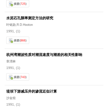
摘要
(
725
)
水泥石孔隙率测定方法的研究
叶铭勋,R.D.Hooton
1991, (1)
摘要
(
866
)
杭州湾潮波性质对潮流速度与潮差的相关性影响
章渭林
1991, (1)
摘要
(
743
)
堤坝下游减压井的渗流近似计算
沙金煊
1991, (1)