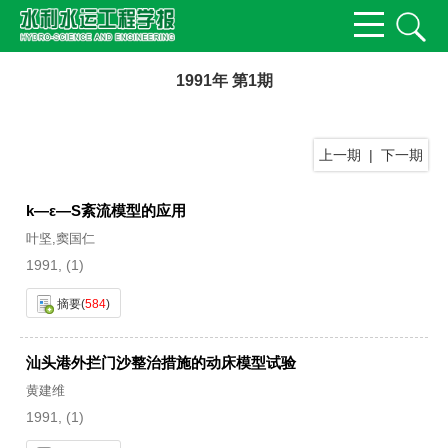
1991年 第1期
上一期
|
下一期
k—ε—S紊流模型的应用
叶坚,窦国仁
1991, (1)
摘要
(
584
)
汕头港外拦门沙整治措施的动床模型试验
黄建维
1991, (1)