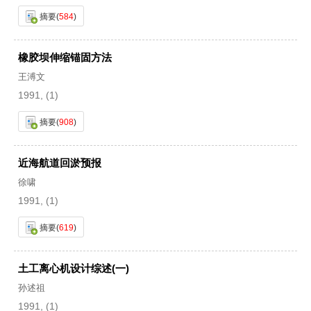
摘要
(
584
)
橡胶坝伸缩锚固方法
王溥文
1991, (1)
摘要
(
908
)
近海航道回淤预报
徐啸
1991, (1)
摘要
(
619
)
土工离心机设计综述(一)
孙述祖
1991, (1)