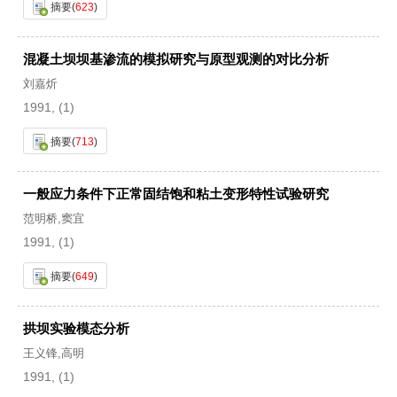
摘要
(
623
)
混凝土坝坝基渗流的模拟研究与原型观测的对比分析
刘嘉炘
1991, (1)
摘要
(
713
)
一般应力条件下正常固结饱和粘土变形特性试验研究
范明桥,窦宜
1991, (1)
摘要
(
649
)
拱坝实验模态分析
王义锋,高明
1991, (1)